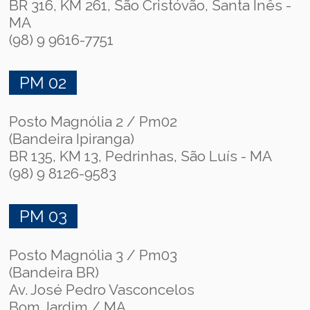
BR 316, KM 261, São Cristóvão, Santa Inês -
MA
(98) 9 9616-7751
PM 02
Posto Magnólia 2 / Pm02
(Bandeira Ipiranga)
BR 135, KM 13, Pedrinhas, São Luís - MA
(98) 9 8126-9583
PM 03
Posto Magnólia 3 / Pm03
(Bandeira BR)
Av. José Pedro Vasconcelos
Bom Jardim / MA