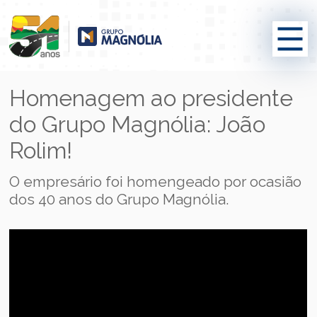
Homenagem ao presidente
do Grupo Magnólia: João
Rolim!
O empresário foi homengeado por ocasião
dos 40 anos do Grupo Magnólia.